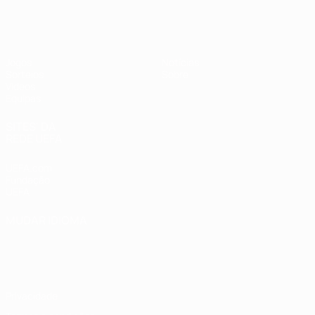
UEFA Sub-19 Feminino
Jogos
Notícias
Sorteios
Sobre
Vídeos
Equipas
SITES' DA
REDE UEFA
UEFA.com
Fundação
UEFA
MUDAR IDIOMA
Português
English
Français
Deutsch
Русский
Español
Italiano
Português
Privacidade