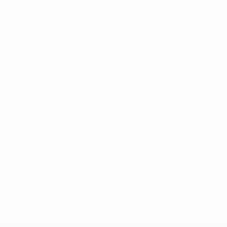
* Suspensa até indicação em contrário. <a
href='https://pt.uefa.com/insideuefa/mediaservices/medi
148df3b7106d-c8b619c60f97-1000--fifa-uefa-suspendem-
equipas-e-seleccoes-russas-de-todas-as-prov/'>Mais
informações</a>