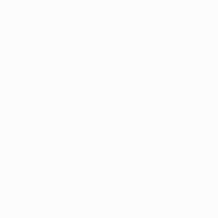
UEFA
MUDAR IDIOMA
Português
English
Français
Deutsch
Русский
Español
Italiano
Português
Privacidade
Termos e condições
Política de cookies
Definições de cookies
© 1998-2026 UEFA. Todos os direitos reservados
A palavra UEFA, o logótipo da UEFA e todas as marcas relativas às
competições da UEFA estão protegidas por marcas registadas e/ou
direitos de autor da UEFA. As referidas marcas registadas não
podem ser utilizadas para qualquer fim comercial. A utilização do
UEFA.com implica o seu acordo com os Termos e Condições, e com
a Política de Privacidade.