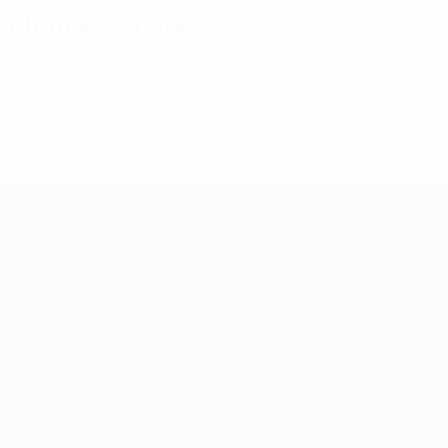
Últimas notícias
* Suspensa até indicação em contrário. <a
href='https://pt.uefa.com/insideuefa/mediaservices/medi
148df3b7106d-c8b619c60f97-1000--fifa-uefa-suspendem-
equipas-e-seleccoes-russas-de-todas-as-prov/'>Mais
informações</a>
UEFA Sub-19 Feminino
Jogos
Notícias
Sorteios
Sobre
Vídeos
Equipas
SITES' DA
REDE UEFA
UEFA.com
Fundação