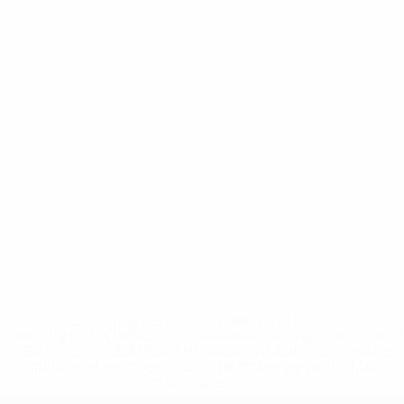
* Suspensa até indicação em contrário. <a
href='https://pt.uefa.com/insideuefa/mediaservices/medi
148df3b7106d-c8b619c60f97-1000--fifa-uefa-suspendem-
equipas-e-seleccoes-russas-de-todas-as-prov/'>Mais
informações</a>