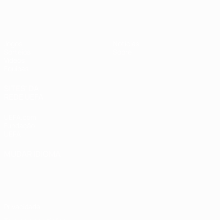
UEFA Sub-19 Feminino
Jogos
Notícias
Sorteios
Sobre
Vídeos
Equipas
SITES' DA
REDE UEFA
UEFA.com
Fundação
UEFA
MUDAR IDIOMA
Português
English
Français
Deutsch
Русский
Español
Italiano
Português
Privacidade