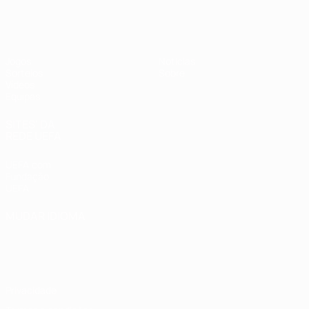
UEFA Sub-19 Feminino
Jogos
Notícias
Sorteios
Sobre
Vídeos
Equipas
SITES' DA
REDE UEFA
UEFA.com
Fundação
UEFA
MUDAR IDIOMA
Português
English
Français
Deutsch
Русский
Español
Italiano
Português
Privacidade