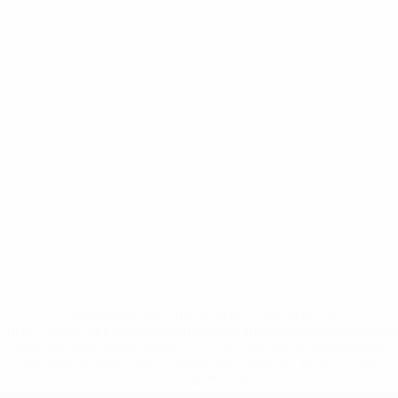
* Suspensa até indicação em contrário. <a
href='https://pt.uefa.com/insideuefa/mediaservices/medi
148df3b7106d-c8b619c60f97-1000--fifa-uefa-suspendem-
equipas-e-seleccoes-russas-de-todas-as-prov/'>Mais
informações</a>