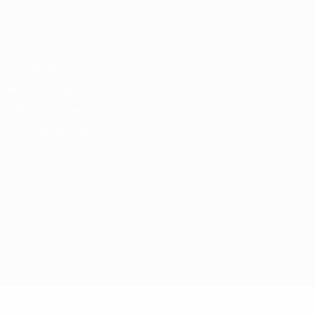
Português
English
Français
Deutsch
Русский
Español
Italiano
Português
Privacidade
Termos e condições
Política de cookies
Definições de cookies
© 1998-2026 UEFA. Todos os direitos reservados
A palavra UEFA, o logótipo da UEFA e todas as marcas relativas às
competições da UEFA estão protegidas por marcas registadas e/ou
direitos de autor da UEFA. As referidas marcas registadas não
podem ser utilizadas para qualquer fim comercial. A utilização do
UEFA.com implica o seu acordo com os Termos e Condições, e com
a Política de Privacidade.