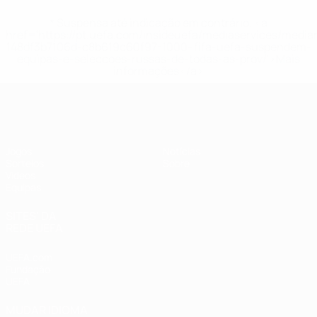
* Suspensa até indicação em contrário. <a
href='https://pt.uefa.com/insideuefa/mediaservices/medi
148df3b7106d-c8b619c60f97-1000--fifa-uefa-suspendem-
equipas-e-seleccoes-russas-de-todas-as-prov/'>Mais
informações</a>
UEFA Sub-19 Feminino
Jogos
Notícias
Sorteios
Sobre
Vídeos
Equipas
SITES' DA
REDE UEFA
UEFA.com
Fundação
UEFA
MUDAR IDIOMA