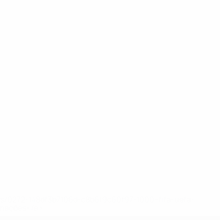
ews/0272-148df3b7106d-c8b619c60f97-1000--fifa-uefa-
rmações</a>