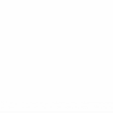
tps://pt.uefa.com/insideuefa/mediaservices/mediareleases/n
equipas-e-seleccoes-russas-de-todas-as-prov/'>Mais info