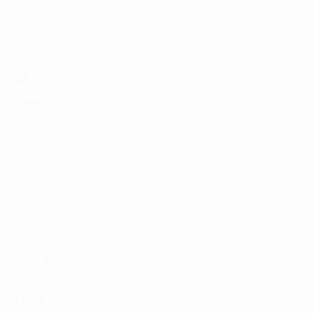
UEFA Sub-19 Feminino
Jogos
Sorteios
Vídeos
Equipas
SITES' DA REDE UEFA
UEFA.com
Fundação UEFA
MUDAR IDIOMA
Português
English
Français
Deutsch
Русский
Español
Italia
Privacidade
Termos e condições
Política de cookies