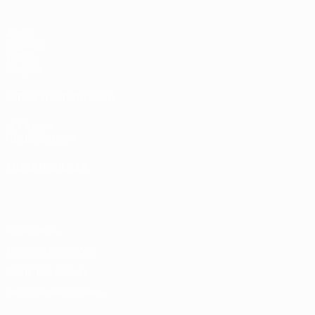
Jogos
Sorteios
Vídeos
Equipas
SITES' DA REDE UEFA
UEFA.com
Fundação UEFA
MUDAR IDIOMA
Português
English
Français
Deutsch
Русский
Español
Italia
Privacidade
Termos e condições
Política de cookies
Definições de cookies