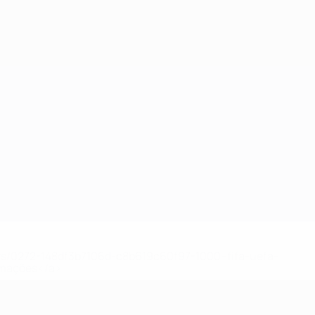
ews/0272-148df3b7106d-c8b619c60f97-1000--fifa-uefa-
rmações</a>