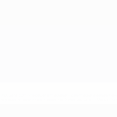
tps://pt.uefa.com/insideuefa/mediaservices/mediareleases/n
equipas-e-seleccoes-russas-de-todas-as-prov/'>Mais info