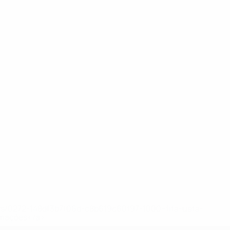
ews/0272-148df3b7106d-c8b619c60f97-1000--fifa-uefa-
rmações</a>