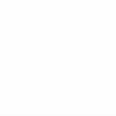
tps://pt.uefa.com/insideuefa/mediaservices/mediareleases/n
equipas-e-seleccoes-russas-de-todas-as-prov/'>Mais info