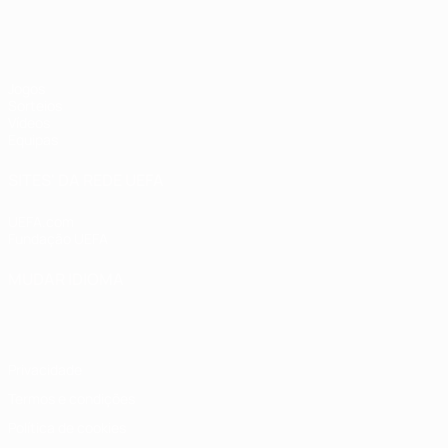
UEFA Sub-19 Feminino
Jogos
Sorteios
Vídeos
Equipas
SITES' DA REDE UEFA
UEFA.com
Fundação UEFA
MUDAR IDIOMA
Português
English
Français
Deutsch
Русский
Español
Italia
Privacidade
Termos e condições
Política de cookies