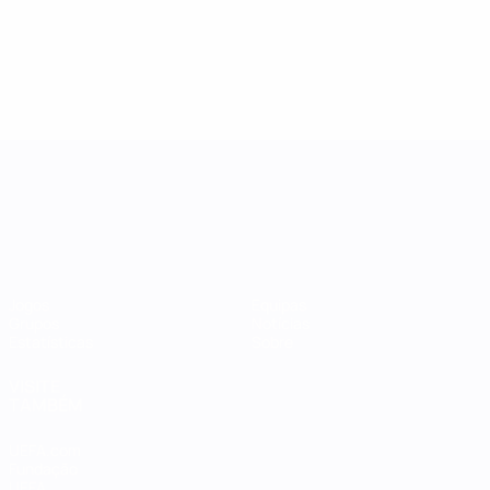
Women's Nations League
Jogos
Equipas
Grupos
Notícias
Estatísticas
Sobre
VISITE
TAMBÉM
UEFA.com
Fundação
UEFA