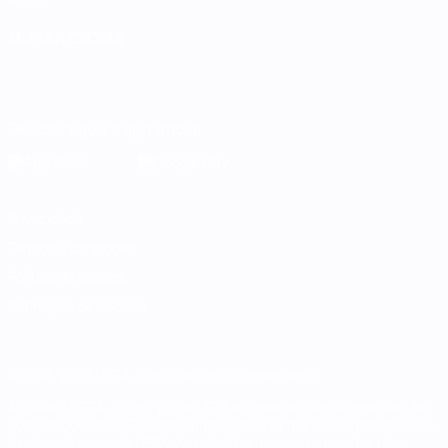
MUDAR IDIOMA
Português
English
Français
Deutsch
Русский
Español
Italiano
Português
Descarregue a app oficial
Privacidade
Termos e condições
Política de cookies
Definições de cookies
© 1998-2026 UEFA. Todos os direitos reservados
A palavra UEFA, o logótipo da UEFA e todas as marcas relativas às
competições da UEFA estão protegidas por marcas registadas e/ou
direitos de autor da UEFA. As referidas marcas registadas não