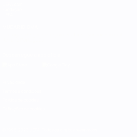
UEFA.com
Fundação
UEFA
MUDAR IDIOMA
Português
English
Français
Deutsch
Русский
Español
Italiano
Português
Descarregue a app oficial
Privacidade
Termos e condições
Política de cookies
Definições de cookies
© 1998-2026 UEFA. Todos os direitos reservados