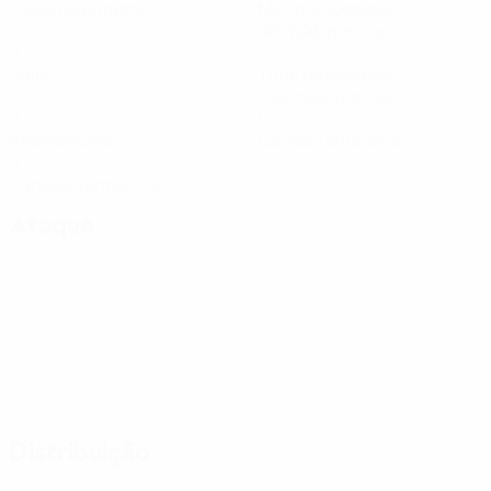
Jogos disputados
Minutos jogados
90 méd. por jogo
0
11
Golos
Total de remates
1,84 méd. por jogo
0
0
Assistências
Cartões amarelos
0
Cartões vermelhos
Ataque
Distribuição