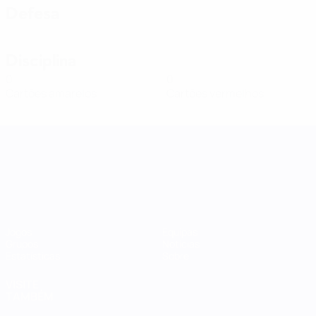
Defesa
Disciplina
0
0
Cartões amarelos
Cartões vermelhos
Women's Nations League
Jogos
Equipas
Grupos
Notícias
Estatísticas
Sobre
VISITE
TAMBÉM