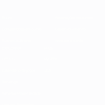
Sobre
Federações nacionais
Competições em curso
Desenvolvimento
Sustentabilidade
Notícias e media
EXPLORAR
MAIS
UEFA.tv
MyUEFA
Calendário de jogos
UC3
Rankings
Bilhetes/Hospitalidade
Loja das Selecções