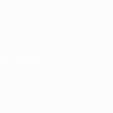
Termos e condições
Políticas de Privacidade
Política de cookies
Definições de cookies
© 1998-2026 UEFA. Todos os direitos reservados
A palavra UEFA, o logótipo da UEFA e todas as marcas relativas às competições
da UEFA estão protegidas por marcas registadas e/ou direitos de autor da
UEFA. As referidas marcas registadas não podem ser utilizadas para qualquer
fim comercial. A utilização do UEFA.com implica o seu acordo com os Termos e
Condições, e com a Política de Privacidade.