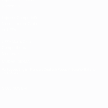
Nacionais
Loja das Competições
Masculinas de Clubes
da UEFA
UEFA Men's Club
Competitions
Memorabilia
MUDAR IDIOMA
Português
English
Français
Deutsch
Русский
Español
Italiano
Português
SIGA-NOS EM