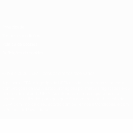
Português
English
Français
Deutsch
Русский
Español
Italiano
Português
Privacidade
Termos e condições
Política de cookies
Definições de cookies
© 1998-2026 UEFA. Todos os direitos reservados
A palavra UEFA, o logótipo da UEFA e todas as marcas relativas às
competições da UEFA estão protegidas por marcas registadas e/ou
direitos de autor da UEFA. As referidas marcas registadas não
podem ser utilizadas para qualquer fim comercial. A utilização do
UEFA.com implica o seu acordo com os Termos e Condições, e com
a Política de Privacidade.