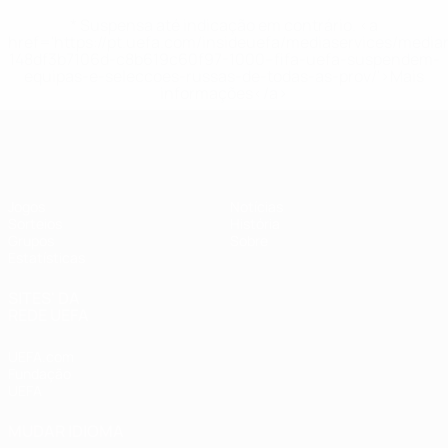
* Suspensa até indicação em contrário. <a
href='https://pt.uefa.com/insideuefa/mediaservices/medi
148df3b7106d-c8b619c60f97-1000--fifa-uefa-suspendem-
equipas-e-seleccoes-russas-de-todas-as-prov/'>Mais
informações</a>
UEFA Women's Futsal EURO
Jogos
Notícias
Sorteios
História
Grupos
Sobre
Estatísticas
SITES' DA
REDE UEFA
UEFA.com
Fundação
UEFA
MUDAR IDIOMA