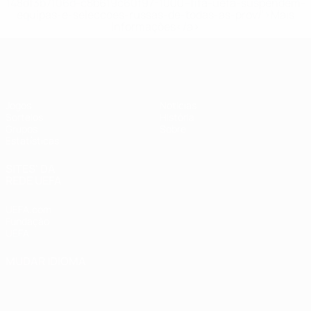
148df3b7106d-c8b619c60f97-1000--fifa-uefa-suspendem-
equipas-e-seleccoes-russas-de-todas-as-prov/'>Mais
informações</a>
UEFA Women's Futsal EURO
Jogos
Notícias
Sorteios
História
Grupos
Sobre
Estatísticas
SITES' DA
REDE UEFA
UEFA.com
Fundação
UEFA
MUDAR IDIOMA
Português
English
Français
Deutsch
Русский
Español
Italiano
Português