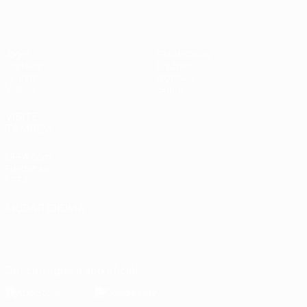
Jogos
Estatísticas
Sorteios
Equipas
Grupos
Notícias
Vídeos
Sobre
VISITE
TAMBÉM
UEFA.com
Fundação
UEFA
MUDAR IDIOMA
Português
English
Français
Deutsch
Русский
Español
Italiano
Português
Descarregue a app oficial