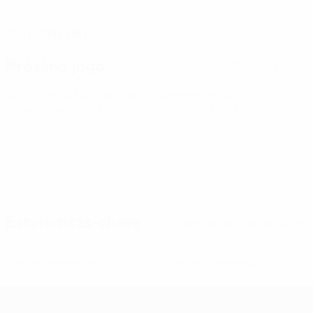
DATA DE NASCIMENTO
15/11/2009 (16)
Próximo jogo
Todos os jogos
Qualificação Europeia para o Campeonato do Mundo
Feminino
sexta 9 out. 2026
· Play-offs Round 1
Estatísticas-chave
Ver todas as estatísticas
0
0
Cartões amarelos
Cartões vermelhos
Qualificação Europeia Feminina