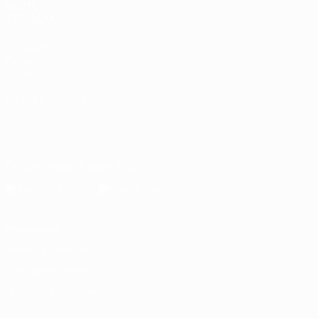
VISITE
TAMBÉM
UEFA.com
Fundação
UEFA
MUDAR IDIOMA
Português
English
Français
Deutsch
Русский
Español
Italiano
Português
Descarregue a app oficial
Privacidade
Termos e condições
Política de cookies
Definições de cookies