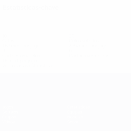
Estatísticas-chave
10
20
Golos
Golos sofridos
1,67 méd. por jogo
3,34 méd. por jogo
9
0
Cartões amarelos
Cartões vermelhos
1,5 méd. por jogo
Ver todas as estatísticas
Qualificação Europeia Feminina
Jogos
Estatísticas
Sorteios
Equipas
Grupos
Notícias
Vídeos
Sobre