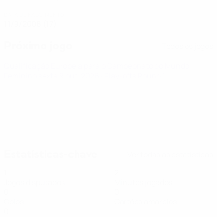
DATA DE NASCIMENTO
11/9/2008 (17)
Próximo jogo
Todos os jogos
Qualificação Europeia para o Campeonato do Mundo
Feminino
sexta 9 out. 2026
· Play-offs Round 1
Estatísticas-chave
Ver todas as estatísticas
1
2
Jogos disputados
Minutos jogados
0
0
Golos
Cartões amarelos
0