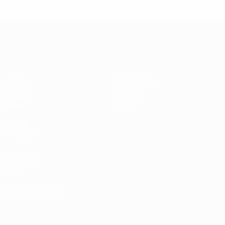
Cartões vermelhos
Qualificação Europeia Feminina
Jogos
Estatísticas
Sorteios
Equipas
Grupos
Notícias
Vídeos
Sobre
VISITE
TAMBÉM
UEFA.com
Fundação
UEFA
MUDAR IDIOMA
Português
English
Français
Deutsch
Русский
Español
Italiano
Português