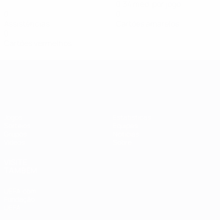
0,34 méd. por jogo
0
0
Assistências
Cartões amarelos
0
Cartões vermelhos
Qualificação Europeia Feminina
Jogos
Estatísticas
Sorteios
Equipas
Grupos
Notícias
Vídeos
Sobre
VISITE
TAMBÉM
UEFA.com
Fundação
UEFA