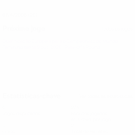
DATA DE NASCIMENTO
07/4/2006 (20)
Próximo jogo
Todos os jogos
Qualificação Europeia para o Campeonato do Mundo
Feminino
sexta 9 out. 2026
· Play-offs Round 1
Estatísticas-chave
Ver todas as estatísticas
6
273
Jogos disputados
Minutos jogados
45,5 méd. por jogo
0
2
Golos
Total de remates