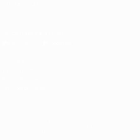
MUDAR IDIOMA
Português
English
Français
Deutsch
Русский
Español
Italiano
Português
Descarregue a app oficial
Privacidade
Termos e condições
Política de cookies
Definições de cookies
© 1998-2026 UEFA. Todos os direitos reservados
A palavra UEFA, o logótipo da UEFA e todas as marcas relativas às
competições da UEFA estão protegidas por marcas registadas e/ou
direitos de autor da UEFA. As referidas marcas registadas não
podem ser utilizadas para qualquer fim comercial. A utilização do