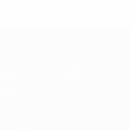
0
0
Assistências
Cartões amarelos
0
Cartões vermelhos
Qualificação Europeia Feminina
Jogos
Estatísticas
Sorteios
Equipas
Grupos
Notícias
Vídeos
Sobre
VISITE
TAMBÉM
UEFA.com
Fundação
UEFA
MUDAR IDIOMA