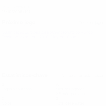
DATA DE NASCIMENTO
15/10/2006 (19)
Próximo jogo
Todos os jogos
Qualificação Europeia para o Campeonato do Mundo
Feminino
sexta 9 out. 2026
· Play-offs Round 1
Estatísticas-chave
Ver todas as estatísticas
2
10
Jogos disputados
Minutos jogados
2,5 méd. por jogo
0
0
Golos
Total de remates