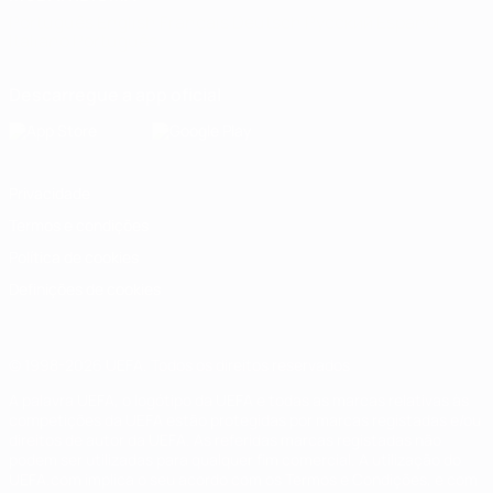
Português
English
Français
Deutsch
Русский
Español
Italiano
Português
Descarregue a app oficial
Privacidade
Termos e condições
Política de cookies
Definições de cookies
© 1998-2026 UEFA. Todos os direitos reservados
A palavra UEFA, o logótipo da UEFA e todas as marcas relativas às
competições da UEFA estão protegidas por marcas registadas e/ou
direitos de autor da UEFA. As referidas marcas registadas não
podem ser utilizadas para qualquer fim comercial. A utilização do
UEFA.com implica o seu acordo com os Termos e Condições, e com