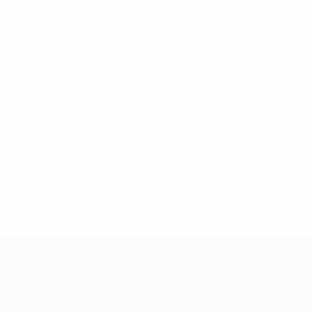
DATA DE NASCIMENTO
06/11/2005 (20)
Estatísticas-chave
Ver todas as estatísticas
4
159
Jogos disputados
Minutos jogados
39,75 méd. por jogo
0
0
Golos
Total de remates
0
0
Assistências
Cartões amarelos
0
Cartões vermelhos
Qualificação Europeia Feminina