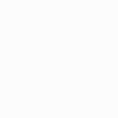
Jogos
Estatísticas
Sorteios
Equipas
Grupos
Notícias
Vídeos
Sobre
VISITE
TAMBÉM
UEFA.com
Fundação
UEFA
MUDAR IDIOMA
Português
English
Français
Deutsch
Русский
Español
Italiano
Português
Descarregue a app oficial
Privacidade
Termos e condições