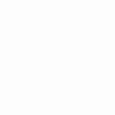
Sobre
Federações nacionais
Competições em curso
Desenvolvimento
Sustentabilidade
Notícias e media
EXPLORAR
MAIS
UEFA.tv
MyUEFA
Calendário de jogos
UC3
Rankings
Bilhetes/Hospitalidade
Loja das Selecções