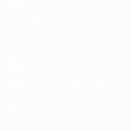
Nacionais
Loja das Competições
Masculinas de Clubes
da UEFA
UEFA Men's Club
Competitions
Memorabilia
MUDAR IDIOMA
Português
English
Français
Deutsch
Русский
Español
Italiano
Português
SIGA-NOS EM