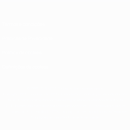
Termos e condições
Políticas de Privacidade
Política de cookies
Definições de cookies
© 1998-2026 UEFA. Todos os direitos reservados
A palavra UEFA, o logótipo da UEFA e todas as marcas relativas às competições
da UEFA estão protegidas por marcas registadas e/ou direitos de autor da
UEFA. As referidas marcas registadas não podem ser utilizadas para qualquer
fim comercial. A utilização do UEFA.com implica o seu acordo com os Termos e
Condições, e com a Política de Privacidade.