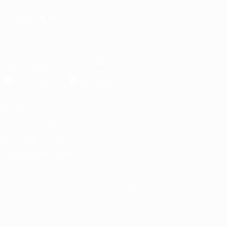
MUDAR IDIOMA
Português
English
Français
Deutsch
Русский
Español
Italiano
Português
Descarregue a app oficial
Privacidade
Termos e condições
Política de cookies
Definições de cookies
© 1998-2026 UEFA. Todos os direitos reservados
A palavra UEFA, o logótipo da UEFA e todas as marcas relativas às
competições da UEFA estão protegidas por marcas registadas e/ou
direitos de autor da UEFA. As referidas marcas registadas não