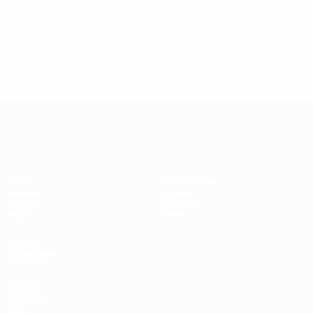
1 méd. por jogo
3
0
Assistências
Cartões amarelos
0,75 méd. por jogo
0
Cartões vermelhos
Qualificação Europeia Feminina
Jogos
Estatísticas
Sorteios
Equipas
Grupos
Notícias
Vídeos
Sobre
VISITE
TAMBÉM
UEFA.com
Fundação
UEFA