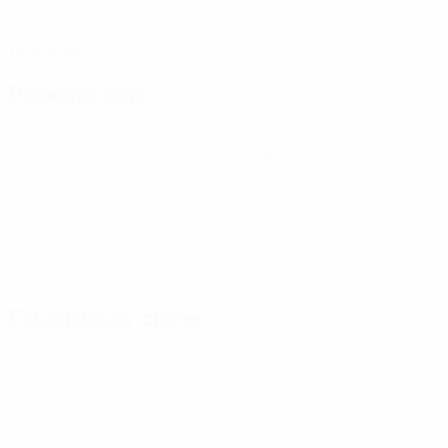
DATA DE NASCIMENTO
19/2/2004 (22)
Próximo jogo
Todos os jogos
Qualificação Europeia para o Campeonato do Mundo
Feminino
sexta 9 out. 2026
· Play-offs Round 1
Estatísticas-chave
Ver todas as estatísticas
4
328
Jogos disputados
Minutos jogados
82 méd. por jogo
0
4
Golos
Total de remates