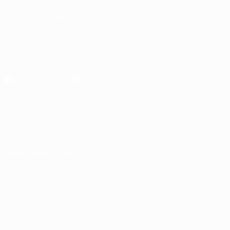
MUDAR IDIOMA
Português
English
Français
Deutsch
Русский
Español
Italiano
Português
Descarregue a app oficial
Privacidade
Termos e condições
Política de cookies
Definições de cookies
© 1998-2026 UEFA. Todos os direitos reservados
A palavra UEFA, o logótipo da UEFA e todas as marcas relativas às
competições da UEFA estão protegidas por marcas registadas e/ou
direitos de autor da UEFA. As referidas marcas registadas não