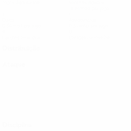
Jogos disputados
Minutos jogados
18,34 méd. por jogo
1
1
Golos
Assistências
0,34 méd. por jogo
0,34 méd. por jogo
0
0
Cartões amarelos
Cartões vermelhos
Distribuição
Ataque
Disciplina