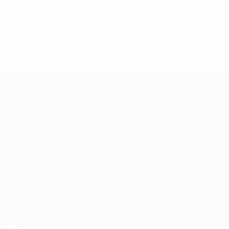
0
0
Cartões amarelos
Cartões vermelhos
Defesa
Qualificação Europeia Feminina
Jogos
Estatísticas
Sorteios
Equipas
Grupos
Notícias
Vídeos
Sobre
VISITE
TAMBÉM
UEFA.com
Fundação
UEFA