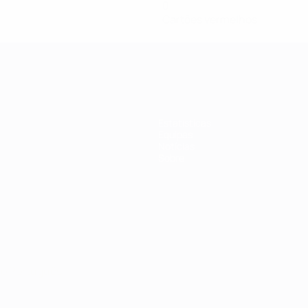
0
Cartões vermelhos
Estatísticas
Equipas
Notícias
Sobre
no
Português