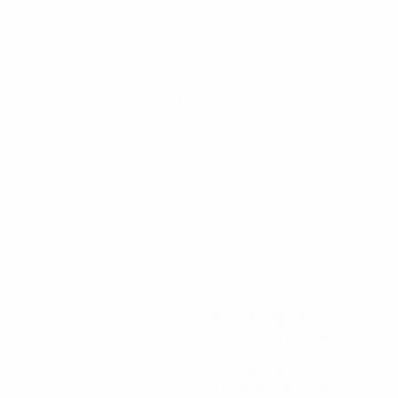
ino
sexta 9 out. 2026
· Play-offs Round 1
55
Minutos jogados
18,34 méd. por jogo
1
Assistências
0,34 méd. por jogo