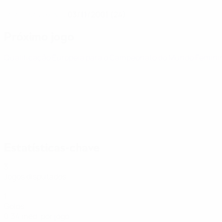
03/11/2001 (24)
DATA DE NASCIMENTO
Próximo jogo
Qualificação Europeia para o Campeonato do Mundo Femin
Estatísticas-chave
3
Jogos disputados
1
Golos
0,34 méd. por jogo