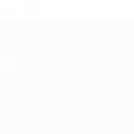
0
Cartões amarelos
Qualificação Europeia Feminina
Jogos
Sorteios
Grupos
Vídeos
VISITE TAMBÉM
UEFA.com
Fundação UEFA
MUDAR IDIOMA
Português
English
Français
Deutsch
Русский
Español
Italia
Descarregue a app oficial