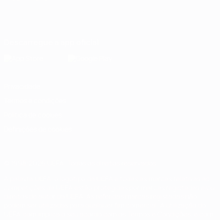
Português
English
Français
Deutsch
Русский
Español
Italiano
Português
Descarregue a app oficial
Privacidade
Termos e condições
Política de cookies
Definições de cookies
© 1998-2026 UEFA. Todos os direitos reservados
A palavra UEFA, o logótipo da UEFA e todas as marcas relativas às
competições da UEFA estão protegidas por marcas registadas e/ou
direitos de autor da UEFA. As referidas marcas registadas não
podem ser utilizadas para qualquer fim comercial. A utilização do
UEFA.com implica o seu acordo com os Termos e Condições, e com