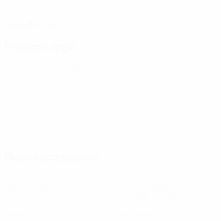
DATA DE NASCIMENTO
24/2/2001 (25)
Próximo jogo
Todos os jogos
Qualificação Europeia para o Campeonato do Mundo
Feminino
sexta 9 out. 2026
· Play-offs Round 1
Estatísticas-chave
Ver todas as estatísticas
5
291
Jogos disputados
Minutos jogados
58,2 méd. por jogo
1
1
Golos
Assistências