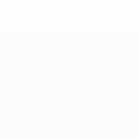
0,2 méd. por jogo
0,2 méd. por jogo
2
0
Cartões amarelos
Cartões vermelhos
0,4 méd. por jogo
Qualificação Europeia Feminina
Jogos
Estatísticas
Sorteios
Equipas
Grupos
Notícias
Vídeos
Sobre
VISITE
TAMBÉM
UEFA.com
Fundação
UEFA
MUDAR IDIOMA