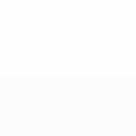
Estatísticas-chave
15
6
Golos
Golos sofridos
2,5 méd. por jogo
1 méd. por jogo
3
0
Cartões amarelos
Cartões vermelhos
0,5 méd. por jogo
Ver todas as estatísticas
Qualificação Europeia Feminina
Jogos
Estatísticas
Sorteios
Equipas
Grupos
Notícias
Vídeos
Sobre