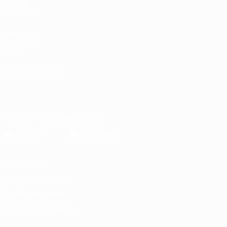
VISITE
TAMBÉM
UEFA.com
Fundação
UEFA
MUDAR IDIOMA
Português
English
Français
Deutsch
Русский
Español
Italiano
Português
Descarregue a app oficial
Privacidade
Termos e condições
Política de cookies
Definições de cookies