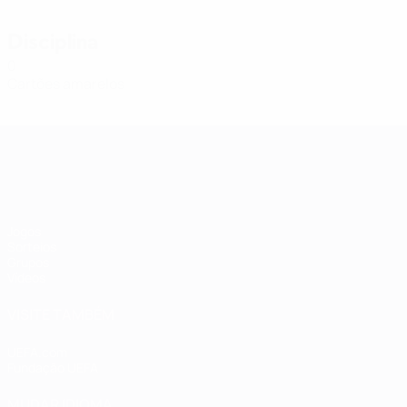
Disciplina
0
Cartões amarelos
Qualificação Europeia Feminina
Jogos
Sorteios
Grupos
Vídeos
VISITE TAMBÉM
UEFA.com
Fundação UEFA
MUDAR IDIOMA