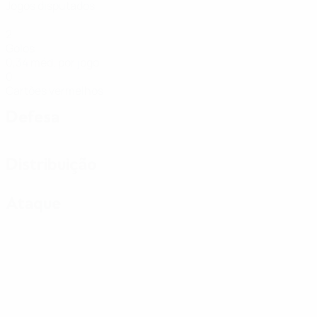
Jogos disputados
2
Golos
0,34 méd. por jogo
0
Cartões vermelhos
Defesa
Distribuição
Ataque