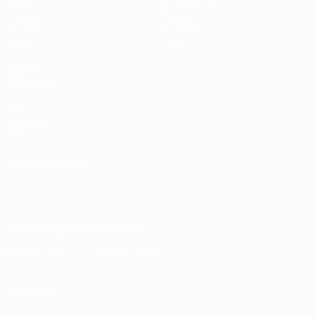
Jogos
Estatísticas
Sorteios
Equipas
Grupos
Notícias
Vídeos
Sobre
VISITE
TAMBÉM
UEFA.com
Fundação
UEFA
MUDAR IDIOMA
Português
English
Français
Deutsch
Русский
Español
Italiano
Português
Descarregue a app oficial
Privacidade
Termos e condições