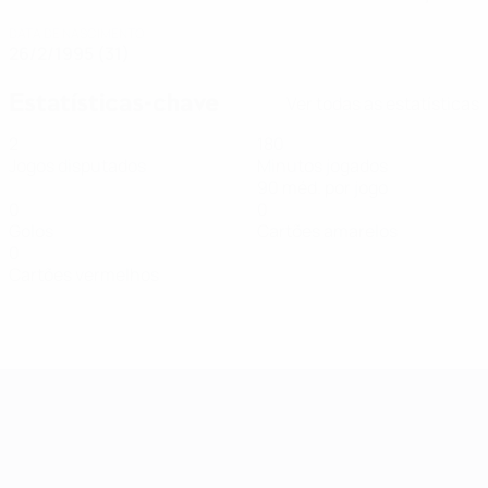
DATA DE NASCIMENTO
26/2/1995 (31)
Estatísticas-chave
Ver todas as estatísticas
2
180
Jogos disputados
Minutos jogados
90 méd. por jogo
0
0
Golos
Cartões amarelos
0
Cartões vermelhos
Qualificação Europeia Feminina