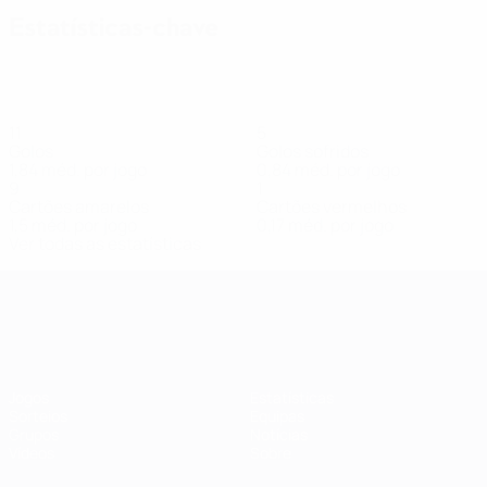
Estatísticas-chave
11
5
Golos
Golos sofridos
1,84 méd. por jogo
0,84 méd. por jogo
9
1
Cartões amarelos
Cartões vermelhos
1,5 méd. por jogo
0,17 méd. por jogo
Ver todas as estatísticas
Qualificação Europeia Feminina
Jogos
Estatísticas
Sorteios
Equipas
Grupos
Notícias
Vídeos
Sobre