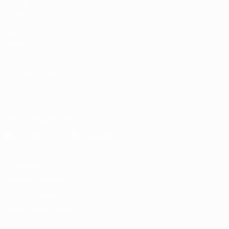
VISITE
TAMBÉM
UEFA.com
Fundação
UEFA
MUDAR IDIOMA
Português
English
Français
Deutsch
Русский
Español
Italiano
Português
Descarregue a app oficial
Privacidade
Termos e condições
Política de cookies
Definições de cookies