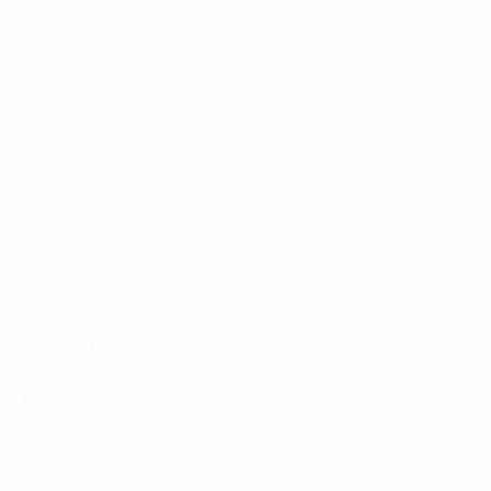
Golos
0,34 méd. por jogo
7
Cartões amarelos
1,17 méd. por jogo
Ataque
Distribuição
Defesa
Tipo de defesas