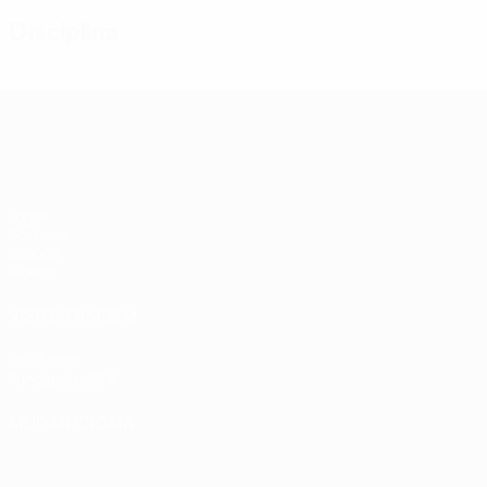
Disciplina
Qualificação Europeia Feminina
Jogos
Sorteios
Grupos
Vídeos
VISITE TAMBÉM
UEFA.com
Fundação UEFA
MUDAR IDIOMA
Português
English
Français
Deutsch
Русский
Español
Italia