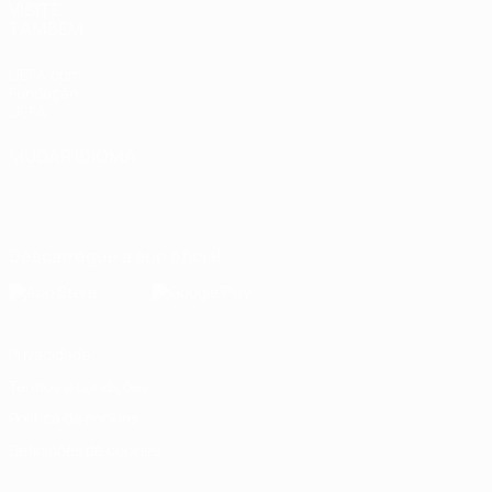
VISITE
TAMBÉM
UEFA.com
Fundação
UEFA
MUDAR IDIOMA
Português
English
Français
Deutsch
Русский
Español
Italiano
Português
Descarregue a app oficial
Privacidade
Termos e condições
Política de cookies
Definições de cookies