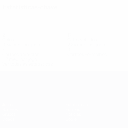
Estatísticas-chave
2
17
Golos
Golos sofridos
0,34 méd. por jogo
2,84 méd. por jogo
7
0
Cartões amarelos
Cartões vermelhos
1,17 méd. por jogo
Ver todas as estatísticas
Qualificação Europeia Feminina
Jogos
Estatísticas
Sorteios
Equipas
Grupos
Notícias
Vídeos
Sobre