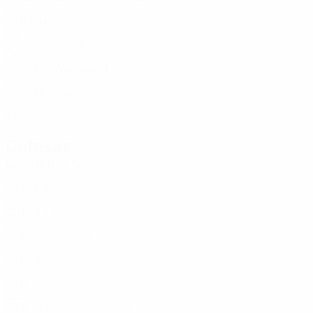
LIE
22
6
34
Loos
12
LIE
21
-
-
M. Göldi
12
LIE
19
-
-
I. Wohlwend
21
LIE
16
-
-
Sele
23
LIE
21
-
-
Defesas
Idade
MJ
G
Beck
2
LIE
28
1
-
Scherrer
3
LIE
20
1
-
J. Beck
3
LIE
18
4
-
Kollmann
4
LIE
23
6
-
Lohner
6
LIE
25
6
-
Hürlimann
8
LIE
26
6
-
Benneckenstein
9