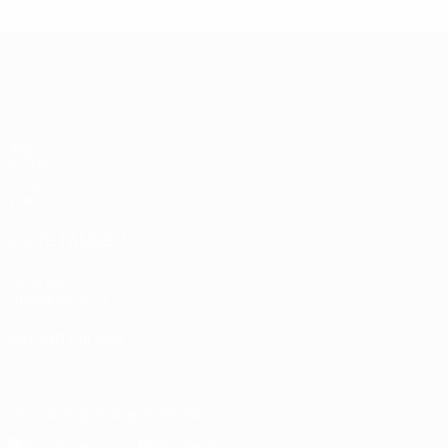
Qualificação Europeia Feminina
Jogos
Sorteios
Grupos
Vídeos
VISITE TAMBÉM
UEFA.com
Fundação UEFA
MUDAR IDIOMA
Português
English
Français
Deutsch
Русский
Español
Italia
Descarregue a app oficial