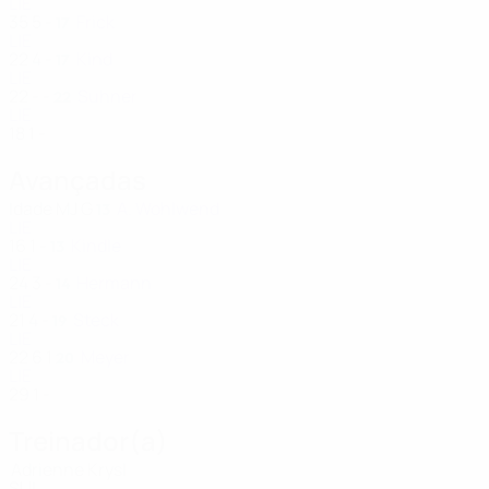
LIE
35
5
-
Frick
17
LIE
22
4
-
Kind
17
LIE
22
-
-
Suhner
22
LIE
18
1
-
Avançadas
Idade
MJ
G
A. Wohlwend
13
LIE
16
1
-
Kindle
13
LIE
24
3
-
Hermann
14
LIE
21
4
-
Steck
19
LIE
22
6
1
Meyer
20
LIE
29
1
-
Treinador(a)
Adrienne Krysl
SUI