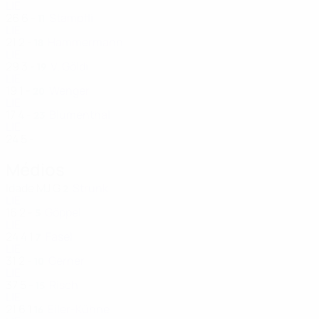
LIE
26
6
-
Stampfli
11
LIE
21
2
-
Hammermann
18
LIE
29
3
-
V. Göldi
19
LIE
19
1
-
Wenger
20
LIE
17
4
-
Blumenthal
23
LIE
24
5
-
Médios
Idade
MJ
G
Strunk
2
LIE
16
2
-
Göppel
5
LIE
24
4
1
Fasel
7
LIE
31
2
-
Gerner
10
LIE
37
5
-
Risch
15
LIE
21
6
1
Eiler-Kühne
16