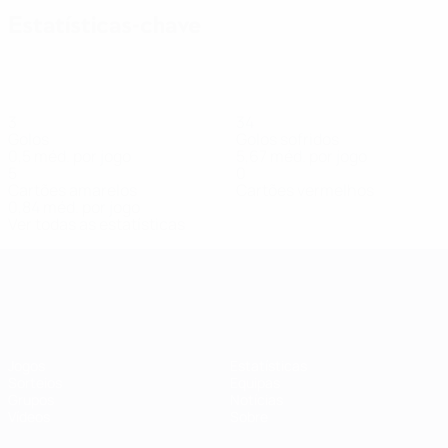
Estatísticas-chave
3
34
Golos
Golos sofridos
0,5 méd. por jogo
5,67 méd. por jogo
5
0
Cartões amarelos
Cartões vermelhos
0,84 méd. por jogo
Ver todas as estatísticas
Qualificação Europeia Feminina
Jogos
Estatísticas
Sorteios
Equipas
Grupos
Notícias
Vídeos
Sobre