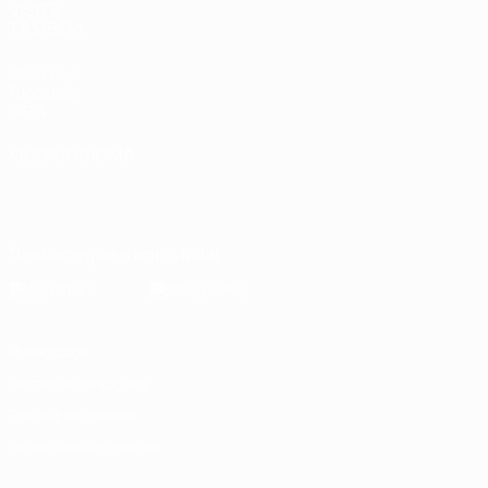
VISITE
TAMBÉM
UEFA.com
Fundação
UEFA
MUDAR IDIOMA
Português
English
Français
Deutsch
Русский
Español
Italiano
Português
Descarregue a app oficial
Privacidade
Termos e condições
Política de cookies
Definições de cookies