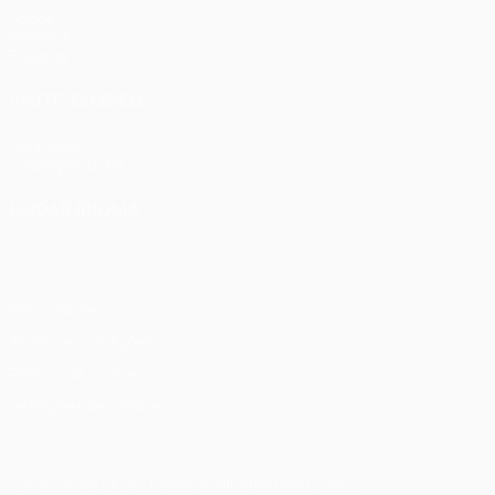
Jogos
Sorteios
Equipas
VISITE TAMBÉM
UEFA.com
Fundação UEFA
MUDAR IDIOMA
Português
English
Français
Deutsch
Русский
Español
Ital
Privacidade
Termos e condições
Política de cookies
Definições de cookies
© 1998-2026 UEFA. Todos os direitos reservados