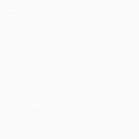
Jogos
Sorteios
Equipas
VISITE TAMBÉM
UEFA.com
Fundação UEFA
MUDAR IDIOMA
Português
English
Français
Deutsch
Русский
Español
Ital
Privacidade
Termos e condições
Política de cookies
Definições de cookies
© 1998-2026 UEFA. Todos os direitos reservados