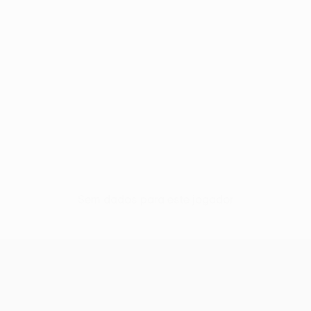
Sem dados para este jogador
UEFA Women’s Europa Cup