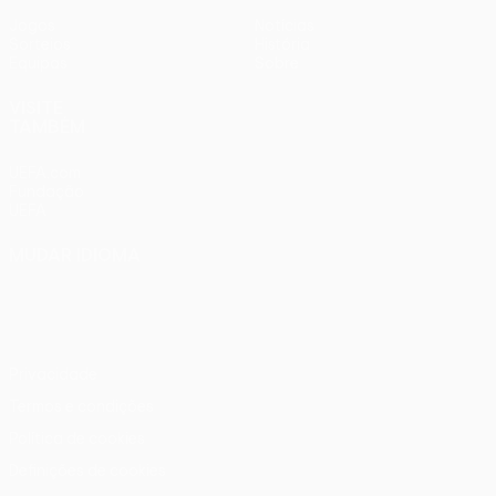
Jogos
Notícias
Sorteios
História
Equipas
Sobre
VISITE
TAMBÉM
UEFA.com
Fundação
UEFA
MUDAR IDIOMA
Português
English
Français
Deutsch
Русский
Español
Italiano
Português
Privacidade
Termos e condições
Política de cookies
Definições de cookies