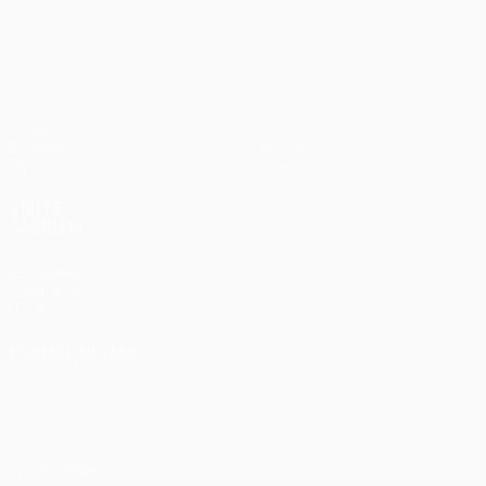
UEFA Women’s Europa Cup
Jogos
Notícias
Sorteios
História
Equipas
Sobre
VISITE
TAMBÉM
UEFA.com
Fundação
UEFA
MUDAR IDIOMA
Português
English
Français
Deutsch
Русский
Español
Italiano
Português
Privacidade