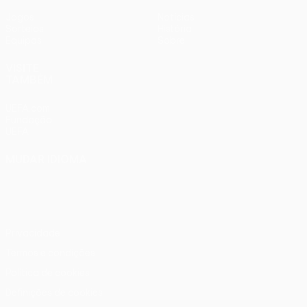
Jogos
Notícias
Sorteios
História
Equipas
Sobre
VISITE
TAMBÉM
UEFA.com
Fundação
UEFA
MUDAR IDIOMA
Português
English
Français
Deutsch
Русский
Español
Italiano
Português
Privacidade
Termos e condições
Política de cookies
Definições de cookies