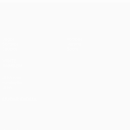
UEFA Women’s Europa Cup
Jogos
Notícias
Sorteios
História
Equipas
Sobre
VISITE
TAMBÉM
UEFA.com
Fundação
UEFA
MUDAR IDIOMA
Português
English
Français
Deutsch
Русский
Español
Italiano
Português