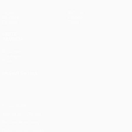
Jogos
Notícias
Sorteios
História
Equipas
Sobre
VISITE
TAMBÉM
UEFA.com
Fundação
UEFA
MUDAR IDIOMA
Português
English
Français
Deutsch
Русский
Español
Italiano
Português
Privacidade
Termos e condições
Política de cookies
Definições de cookies