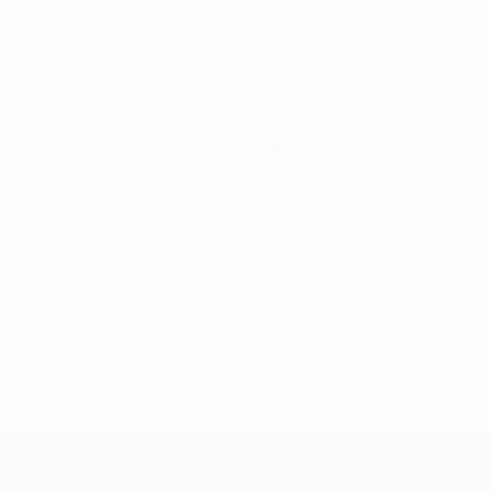
0
Cartões vermelhos
tps://pt.uefa.com/insideuefa/mediaservices/mediareleases/n
equipas-e-seleccoes-russas-de-todas-as-prov/'>Mais info