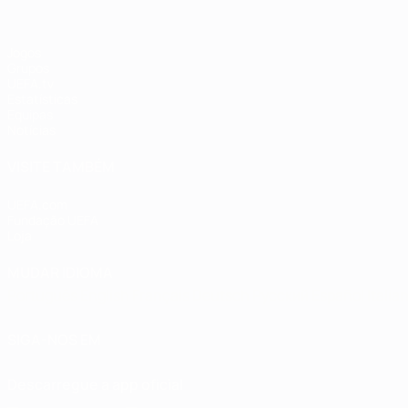
Jogos
Grupos
UEFA.tv
Estatísticas
Equipas
Notícias
VISITE TAMBÉM
UEFA.com
Fundação UEFA
Loja
MUDAR IDIOMA
Português
English
Français
Deutsch
Русский
Español
Italia
SIGA-NOS EM
Descarregue a app oficial