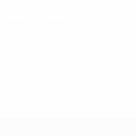
11/1/1999 (27)
DATA DE NASCIMENTO
Estatísticas-chave
0
Cartões amarelos
* Suspensa até indicação em contrário. <a href='ht
suspendem-
EURO Feminino