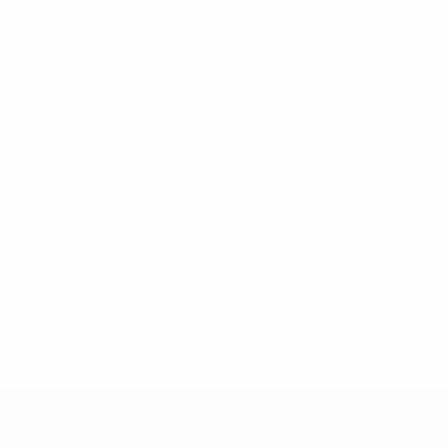
Ver todas as estatísticas
ews/0272-148df3b7106d-c8b619c60f97-1000--fifa-uefa-
rmações</a>