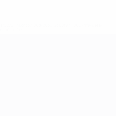
ews/0272-148df3b7106d-c8b619c60f97-1000--fifa-uefa-
rmações</a>