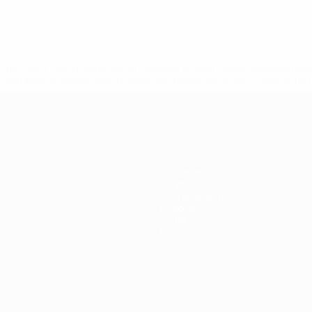
tps://pt.uefa.com/insideuefa/mediaservices/mediareleases/n
equipas-e-seleccoes-russas-de-todas-as-prov/'>Mais info
Passatempos
Bilhetes
Guia de eventos
História
Sobre
Loja