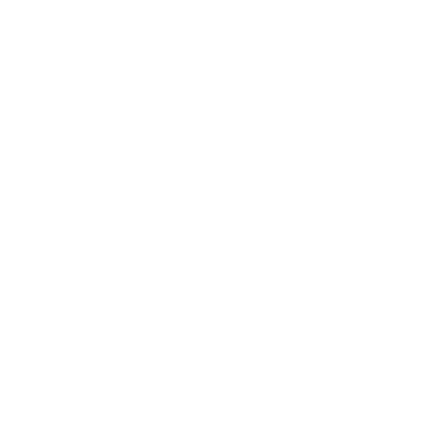
7
Golos sofridos
1,17 méd. por jogo
82%
Eficácia de passe (%)
31
Desarmes ganhos
5,17 méd. por jogo
18
Defesas
3 méd. por jogo
0
Cartões vermelhos