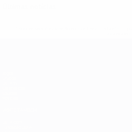
Últimas notícias
* Suspensa até indicação em contrário. <a href='ht
suspendem-
EURO Feminino
Jogos
Grupos
UEFA.tv
Estatísticas
Equipas
Notícias
VISITE TAMBÉM
UEFA.com
Fundação UEFA