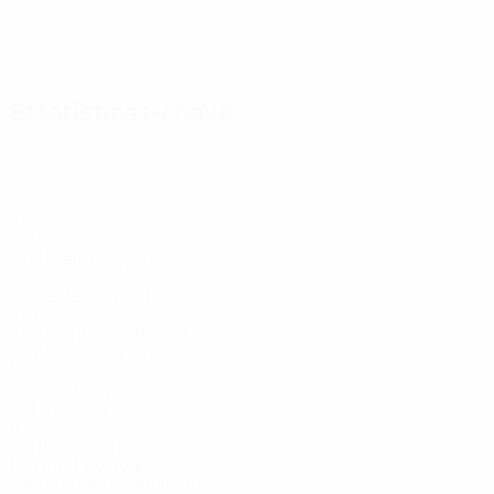
Estatísticas-chave
16
Golos
2,67 méd. por jogo
54,34%
Posse de bola (%)
275
Recuperações de bola
45,84 méd. por jogo
1
Sem sofrer golos
0,17 méd. por jogo
8
Cartões amarelos
1,34 méd. por jogo
Ver todas as estatísticas