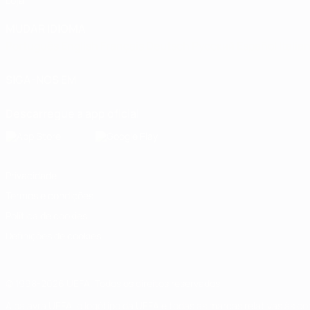
Loja
MUDAR IDIOMA
Português
English
Français
Deutsch
Русский
Español
Italia
SIGA-NOS EM
Descarregue a app oficial
Privacidade
Termos e condições
Política de cookies
Definições de cookies
© 1998-2026 UEFA. Todos os direitos reservados
A palavra UEFA, o logótipo da UEFA e todas as marcas relativas às c