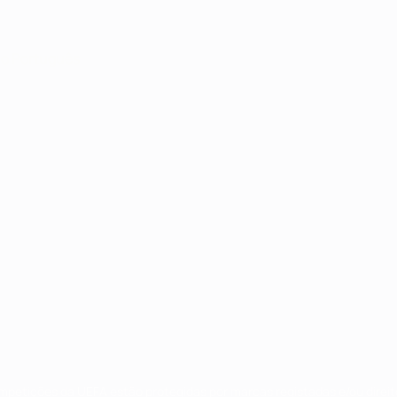
no
Português
ompetições da UEFA estão protegidas por marcas registadas e/ou direi