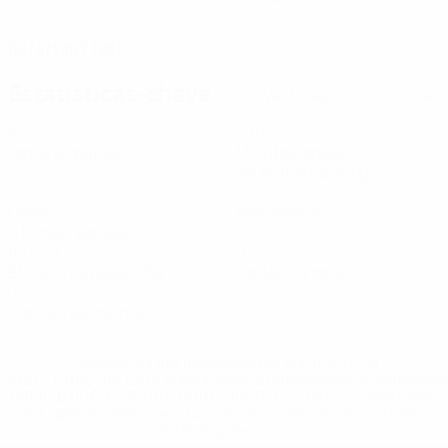
DATA DE NASCIMENTO
08/4/1997 (29)
Estatísticas-chave
Ver todas as estatísticas
6
599
Jogos disputados
Minutos jogados
99,84 méd. por jogo
1
0
Golos
Assistências
0,17 méd. por jogo
82,67%
0
Eficácia de passe (%)
Cartões amarelos
0
Cartões vermelhos
* Suspensa até indicação em contrário. <a
href='https://pt.uefa.com/insideuefa/mediaservices/medi
148df3b7106d-c8b619c60f97-1000--fifa-uefa-suspendem-
equipas-e-seleccoes-russas-de-todas-as-prov/'>Mais
informações</a>