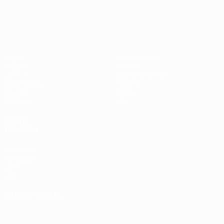
EURO Feminino
Jogos
Passatempos
Grupos
Bilhetes
UEFA.tv
Guia de eventos
Estatísticas
História
Equipas
Sobre
Notícias
Loja
VISITE
TAMBÉM
UEFA.com
Fundação
UEFA
Loja
MUDAR IDIOMA
Português
English
Français
Deutsch
Русский
Español
Italiano
Português