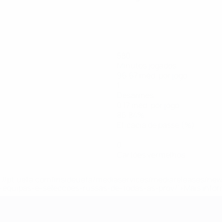
580
Minutos jogados
96,67 méd. por jogo
1
Desarmes
0,17 méd. por jogo
86,84%
Eficácia de passe (%)
0
Cartões vermelhos
tps://pt.uefa.com/insideuefa/mediaservices/mediareleases/n
equipas-e-seleccoes-russas-de-todas-as-prov/'>Mais info