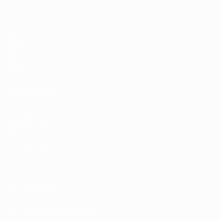
Jogos
Grupos
UEFA.tv
Estatísticas
Equipas
Notícias
VISITE TAMBÉM
UEFA.com
Fundação UEFA
Loja
MUDAR IDIOMA
Português
English
Français
Deutsch
Русский
Español
Italia
SIGA-NOS EM
Descarregue a app oficial