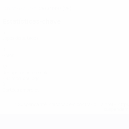
29/3/1997 (29)
DATA DE NASCIMENTO
Estatísticas-chave
6
Jogos disputados
0
Golos
47
Recuperações de bola
7,84 méd. por jogo
0
Cartões amarelos
* Suspensa até indicação em contrário. <a href='ht
suspendem-
EURO Feminino