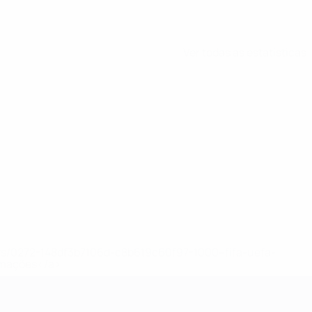
Ver todas as estatísticas
ews/0272-148df3b7106d-c8b619c60f97-1000--fifa-uefa-
rmações</a>