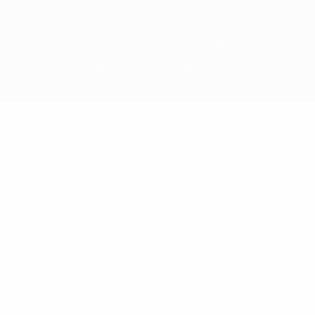
A palavra UEFA, o logótipo da UEFA e todas as marcas relativas às
competições da UEFA estão protegidas por marcas registadas e/ou
direitos de autor da UEFA. As referidas marcas registadas não
podem ser utilizadas para qualquer fim comercial. A utilização do
UEFA.com implica o seu acordo com os Termos e Condições, e com
a Política de Privacidade.