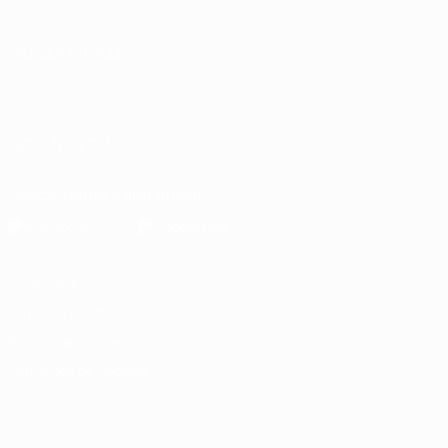
Loja
MUDAR IDIOMA
Português
English
Français
Deutsch
Русский
Español
Italiano
Português
SIGA-NOS EM
Descarregue a app oficial
Privacidade
Termos e condições
Política de cookies
Definições de cookies
© 1998-2026 UEFA. Todos os direitos reservados