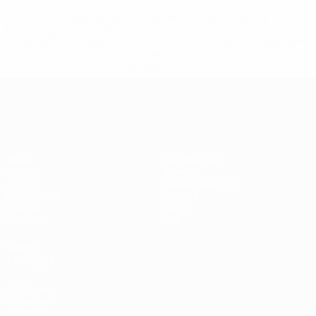
* Suspensa até indicação em contrário. <a
href='https://pt.uefa.com/insideuefa/mediaservices/medi
148df3b7106d-c8b619c60f97-1000--fifa-uefa-suspendem-
equipas-e-seleccoes-russas-de-todas-as-prov/'>Mais
informações</a>
EURO Feminino
Jogos
Passatempos
Grupos
Bilhetes
UEFA.tv
Guia de eventos
Estatísticas
História
Equipas
Sobre
Notícias
Loja
VISITE
TAMBÉM
UEFA.com
Fundação
UEFA