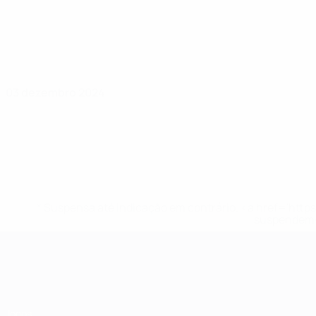
03 dezembro 2024
* Suspensa até indicação em contrário. <a href='ht
suspendem-
EURO Feminino
Jogos