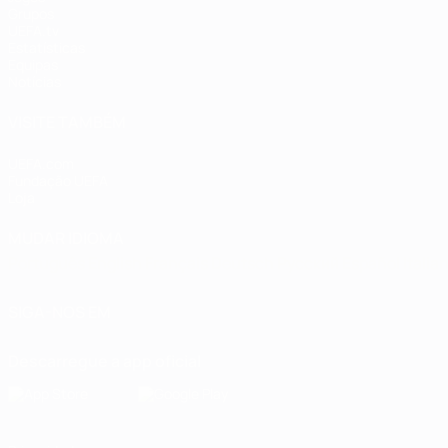
Grupos
UEFA.tv
Estatísticas
Equipas
Notícias
VISITE TAMBÉM
UEFA.com
Fundação UEFA
Loja
MUDAR IDIOMA
Português
English
Français
Deutsch
Русский
Español
Italia
SIGA-NOS EM
Descarregue a app oficial