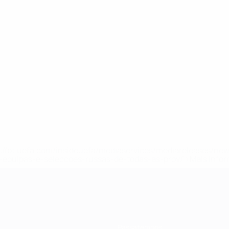
tps://pt.uefa.com/insideuefa/mediaservices/mediareleases/n
equipas-e-seleccoes-russas-de-todas-as-prov/'>Mais info
Passatempos