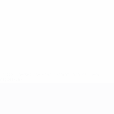
ews/0272-148df3b7106d-c8b619c60f97-1000--fifa-uefa-
rmações</a>