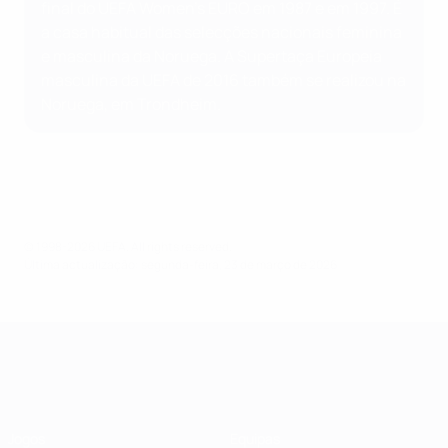
final do UEFA Women's EURO em 1987 e em 1997. É
a casa habitual das selecções nacionais feminina
e masculina da Noruega. A Supertaça Europeia
masculina da UEFA de 2016 também se realizou na
Noruega, em Trondheim.
© 1998-2026 UEFA. All rights reserved.
Última actualização: segunda-feira, 23 de março de 2026
UEFA Women's Champions League
Jogos
Equipas