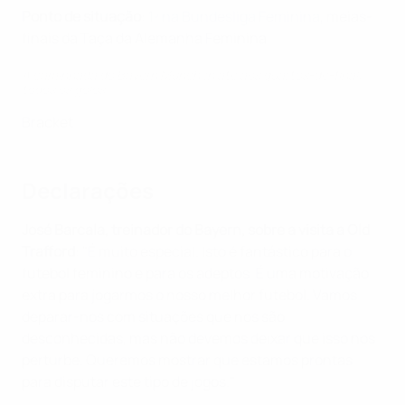
Ponto de situação
:
1º na Bundesliga Feminina
, meias-
finais da Taça da Alemanha Feminina
A caminhada do Bayern München até aos quartos-de-final:
todos os golos
Bracket
Declarações
José Barcala, treinador do Bayern, sobre a visita a Old
Trafford
: "É muito especial. Isto é fantástico para o
futebol feminino e para os adeptos. É uma motivação
extra para jogarmos o nosso melhor futebol. Vamos
deparar-nos com situações que nos são
desconhecidas, mas não devemos deixar que isso nos
perturbe. Queremos mostrar que estamos prontas
para disputar este tipo de jogos."