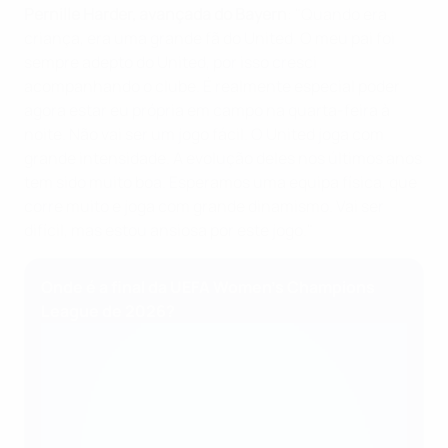
Pernille Harder, avançada do Bayern
: "Quando era
criança, era uma grande fã do United. O meu pai foi
sempre adepto do United, por isso cresci
acompanhando o clube. É realmente especial poder
agora estar eu própria em campo na quarta-feira à
noite. Não vai ser um jogo fácil. O United joga com
grande intensidade. A evolução deles nos últimos anos
tem sido muito boa. Esperamos uma equipa física, que
corre muito e joga com grande dinamismo. Vai ser
difícil, mas estou ansiosa por este jogo."
Onde é a final da UEFA Women's Champions
League de 2026?