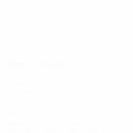
tem evidenciado a nível interno, com destaque para a
recente vitória por 4-1 ante o Wolfsburg.
Onde ver: TV/streams
Todos os golos do Man Utd até agora na Women's Champions
League 2025/26
Onzes prováveis
Man United:
Tullis-Joyce; Awujo, Le Tissier, Turner,
Lundkvist; Miyazawa, Zigiotti Olme; Park, Naalsund,
Rolfö; Schüller
De fora:
Sandberg (joelho), Toone (anca), Galton
(costas), Janssen (tendão da coxa)
Em dúvida
: Ninguém
Bayern:
Mahmutovic; Gwinn, Viggósdóttir, Gilles,
Simon; Caruso, Stanway; Dallmann, Imade, Kett;