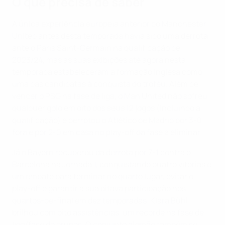
O que precisa de saber
A única experiência europeia anterior do Manchester
United antes desta temporada havia sido uma derrota
ante o Paris Saint-Germain na qualificação de
2023/24, mas as suas exibições até agora nesta
temporada estabeleceram a formação inglesa como
uma das candidatas à conquista do troféu. Além de
vencer o PSG na fase de liga, o Man United não sofreu
qualquer golo em oito dos seus 12 jogos (incluindo a
qualificação) e derrotou o Atlético de Madrid por 3-0
fora e por 2-0 em casa no play-off da fase a eliminar.
Já o Bayern recuperou da derrota por 7-1 contra o
Barcelona na Jornada 1, conquistando quatro vitórias e
um empate para terminar no quarto lugar, evitar o
play-off e garantir a sua oitava participação nos
quartos-de-final em dez temporadas. Klara Bühl
brilhou com oito assistências, um recorde na fase de
liga/fase de grupos. O conjunto alemão também se