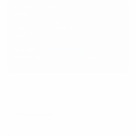
Man United - Bayern
Quando
: Quarta-feira, 25 de Março (20h00 de
Portugal Continental)
Onde
: Old Trafford, Manchester
O quê
: Primeira mão dos quartos-de-final da UEFA
Women's Champions League
Como seguir
:
Actualizações aqui
Segunda mão
: Quarta-feira, 1 de Abril (17h45),
Fußball Arena München, Munique
Conheça as equipas