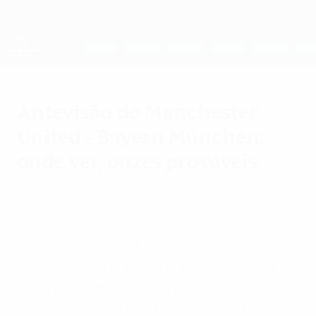
Saltar
para
o
UEFA Women's Champions League
Obtenha
conteúdo
Resultados em directo e estatísticas
principal
UEFA Women's Champions League
Antevisão do Manchester
United - Bayern München:
onde ver, onzes prováveis
segunda-feira, 23 de março de 2026
Quando é? Como posso ver? Quais são os
onzes prováveis? Tudo o que precisa de
saber sobre a primeira mão dos quartos-
de-final da UEFA Women's Champions
League entre o Manchester United e o