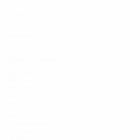
Harder
De fora:
Bühl (gémeo), Alara (joelho), Naschenweng
(joelho), Damnjanović (perna), Klink (problema
muscular)
Em dúvida
: Tanikawa (cansaço)
Guia de forma
Man United
Últimos seis jogos
: VEDDVV
Último jogo
: Man United 2-1 Everton, 21/03, Super
League Feminina
Ponto de situação
:
2º na Super League Feminina
Bayern
Últimos seis jogos
: VVVVVV
Último jogo
: Essen 0-5 Bayern, 20/03, Bundesliga
Feminina