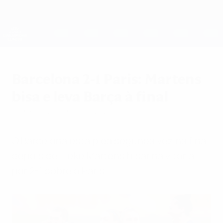
Saltar
para
o
UEFA Women's Champions League
Obtenha
conteúdo
Resultados em directo e estatísticas
principal
UEFA Women's Champions League
Barcelona 2-1 Paris: Martens
bisa e leva Barça à final
domingo, 2 de maio de 2021
O Barcelona está plea segunda vez na final
depois de Lieke Martens bisar na vitória
por 2-1 sobre o Paris.