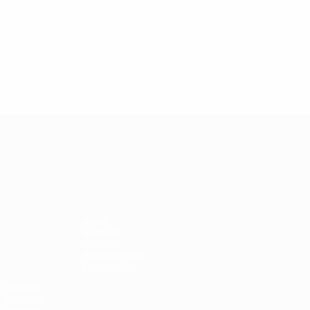
© 1998-2026 UEFA. All rights reserved.
Última actualização: terça-feira, 4 de maio de 2021
UEFA Women's Champions League
Jogos
Sorteios
UEFA.tv
Passatempos
Estatísticas
Equipas
Notícias