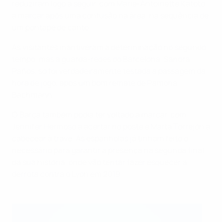
reduziram logo a seguir, com Marie-Antoinette Katoto
a marcar após uma confusão na área, na sequência de
um pontapé de canto.
As visitantes mantiveram a determinação no segundo
tempo, mas a guarda-redes do Barcelona, Sandra
Paños, só foi verdadeiramente testada à passagem da
hora de jogo, após um bom remate de Ramona
Bachmann.
O Barça também podia ter voltado a marcar, com
Jennifer Hermoso a acertar no poste e Marta Torrejón a
cabecear à trave. As espanholas já tinham feito o
necessário para garantir a presença na segunda final
da sua história, onde vão tentar fazer esquecer a
derrota contra o Lyon em 2019.