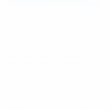
Lieke Martens abre a contagem para o Barcelona
Getty Images
O Barcelona precisou de menos de oito minutos para
ganhar vantagem após uma excelente jogada.
Primeiro, foi Leila Ouahabi que subiu no terreno e
serviu Lieke Martens, mas a atacante do Barça ainda
teve que se aplicar, entrou na área pela esquerda e
bateu Christiane Endler com um remate em arco que
entrou junto ao segundo poste.
A atacante holandesa teve uma tarefa mais fácil no
segundo golo, aos 31 minutos, com uma emenda à
queima-roupa após um excelente trabalho de Caroline
Graham Hansen na direita.
As jogadoras do Paris não demoraram a reagir e