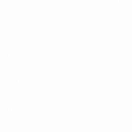
O Barcelona festeja o triunfo
AFP via Getty Images
Equipas
Barcelona
: Paños; Torrejón, Pereira
(Hamraoui 76)
,
María León, Ouahabi; Bonmati
(Oshoala 79)
, Guijarro,
Putellas; Graham Hansen, Hermoso, Martens
(Caldentey 72)
Paris
: Endler; Lawrence, Paredes, Dudek, Morroni
(Bruun 87)
; Geyoro, Formiga
(Nadim 73)
, Däbritz;
Bachmann
(Huitema 73)
, Katoto, Baltimore
O que se segue?
A
final
​
vai ser disputada a 16 de Maio no Gamla Ullevi,
em Gotemburgo, frente ao Chelsea.