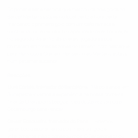
Só poderia ser a heroína que marcou os dois golos do
Barça! Martens esteve no local certo à hora certa,
marcando o primeiro golo com um belo remate e
mostrando uma excelente capacidade de antecipação
no segundo. As anfitriãs tiveram jogadoras que
brilharam em todas as zonas do terreno, com destaque
para Hermoso e Graham Hansen, mas Martens esteve
num patamar superior.
Reacções
Lluís Cortés, treinador do Barcelona
: "Há dois anos, em
Budapeste,vivemos a experiência da nossa primeira
final da Champions League, mas desta vez vamos a
Gotemburgo para vencer."
Olivier Echouafni, treinador do Paris
: "Teríamos
garantido o apuramento com mais um golo e,
infelizmente, não o conseguimos. O Barcelona criou