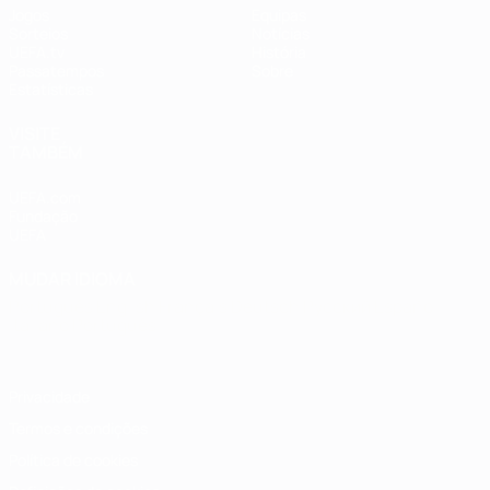
Jogos
Equipas
Sorteios
Notícias
UEFA.tv
História
Passatempos
Sobre
Estatísticas
VISITE
TAMBÉM
UEFA.com
Fundação
UEFA
MUDAR IDIOMA
Português
English
Français
Deutsch
Русский
Español
Italiano
Português
Privacidade
Termos e condições
Política de cookies