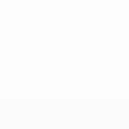
Sem dados para este jogador
UEFA Women's Champions League