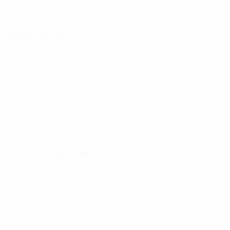
20/1/2009 (17)
DATA DE NASCIMENTO
Próximo jogo
UEFA Women's Champions League
sábado 8 ago. 2026
· Seg
Estatísticas-chave
0
Cartões amarelos