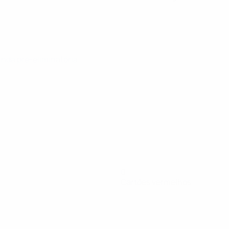
unda pré-eliminatória
0
Cartões vermelhos