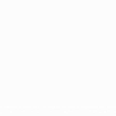
no
Português
ompetições da UEFA estão protegidas por marcas registadas e/ou direi
lica o seu acordo com os Termos e Condições, e com a Política de Priva