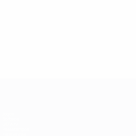
UEFA Women's Champions League
Jogos
Sorteios
UEFA.tv
Passatempos
Estatísticas