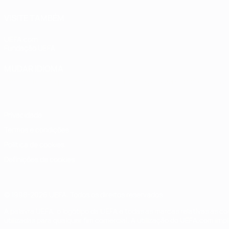
VISITE TAMBÉM
UEFA.com
Fundação UEFA
MUDAR IDIOMA
Português
English
Français
Deutsch
Русский
Español
Italia
Privacidade
Termos e condições
Política de cookies
Definições de cookies
© 1998-2026 UEFA. Todos os direitos reservados
A palavra UEFA, o logótipo da UEFA e todas as marcas relativas às c
utilizadas para qualquer fim comercial. A utilização do UEFA.com imp