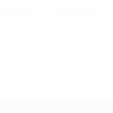
0,34 méd. por jogo
0
0
Cartões amarelos
Cartões vermelhos
UEFA Women's Champions League