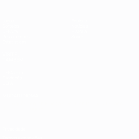
Jogos
Equipas
Sorteios
Notícias
UEFA.tv
História
Passatempos
Sobre
Estatísticas
VISITE
TAMBÉM
UEFA.com
Fundação
UEFA
MUDAR IDIOMA
Português
English
Français
Deutsch
Русский
Español
Italiano
Português
Privacidade
Termos e condições