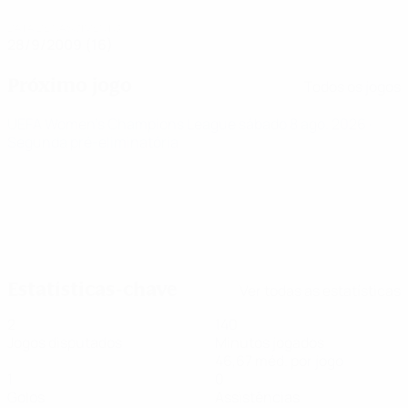
DATA DE NASCIMENTO
28/9/2009 (16)
Próximo jogo
Todos os jogos
UEFA Women's Champions League
sábado 8 ago. 2026
·
Segunda pré-eliminatória
Estatísticas-chave
Ver todas as estatísticas
2
140
Jogos disputados
Minutos jogados
46,67 méd. por jogo
1
0
Golos
Assistências